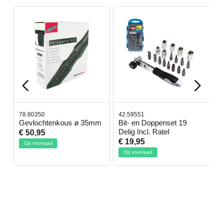
78.80350
42.59551
4
Gevlochtenkous ø 35mm
Bit- en Doppenset 19
A
Delig Incl. Ratel
€ 50,95
€
€ 19,95
Op voorraad
Op voorraad