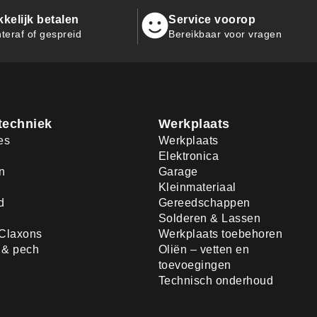
kelijk betalen
Service voorop
teraf of gespreid
Bereikbaar voor vragen
techniek
Werkplaats
es
Werkplaats
Elektronica
n
Garage
Kleinmateriaal
d
Gereedschappen
Solderen & Lassen
Claxons
Werkplaats toebehoren
d & pech
Oliën – vetten en
toevoegingen
Technisch onderhoud