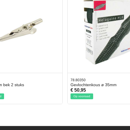
78.80350
4
Gevlochtenkous ø 35mm
Bi
€ 50,95
€
Op voorraad