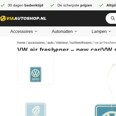
30 dagen
bedenktijd
De scherpste
prijzen
Altijd
Accessoires
Automatten
Lampen
/
/
/
/
/ vw air freshen
home
accessoires
auto
interieur
luchtverfrissers
VW air freshener – new car/VW 