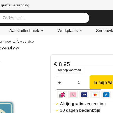
 gratis
verzending
Aansluittechniek
Werkplaats
Sneeuwke
er – new car/vw service
service
€
8,95
Niet op voorraad
In mijn w
Altijd gratis
verzending
30 dagen
bedenktijd