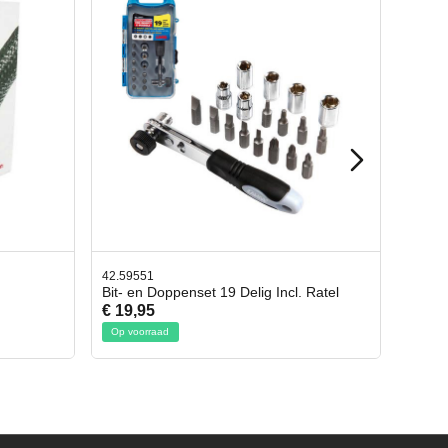
2.59551
42.65998
t- en Doppenset 19 Delig Incl. Ratel
Afbreekmes 2 stuks
 19,95
€ 10,95
Op voorraad
Op voorraad