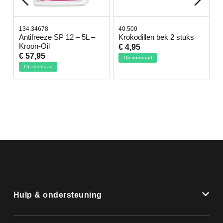
134.34678
40.500
7
-
Antifreeze SP 12 – 5L –
Krokodillen bek 2 stuks
G
Kroon-Oil
€ 4,95
€
€ 57,95
Op voorraad
Op voorraad
Hulp & ondersteuning