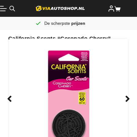
De scherpste
prijzen
California Scents “Coronado Cherry”