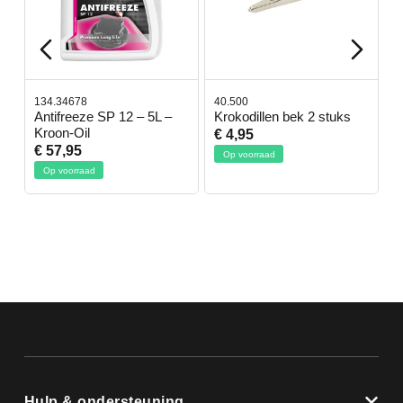
134.34678
40.500
7
-
Antifreeze SP 12 – 5L –
Krokodillen bek 2 stuks
G
Kroon-Oil
€ 4,95
€
€ 57,95
Op voorraad
Op voorraad
Hulp & ondersteuning