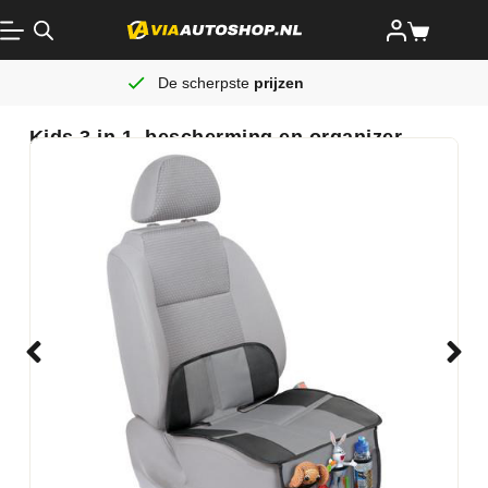
De scherpste
prijzen
Kids 3 in 1, bescherming en organizer