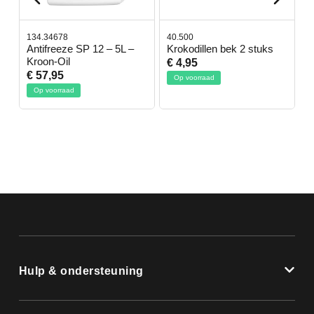
134.34678
40.500
7
-
Antifreeze SP 12 – 5L –
Krokodillen bek 2 stuks
G
Kroon-Oil
€ 4,95
€
€ 57,95
Op voorraad
Op voorraad
Hulp & ondersteuning