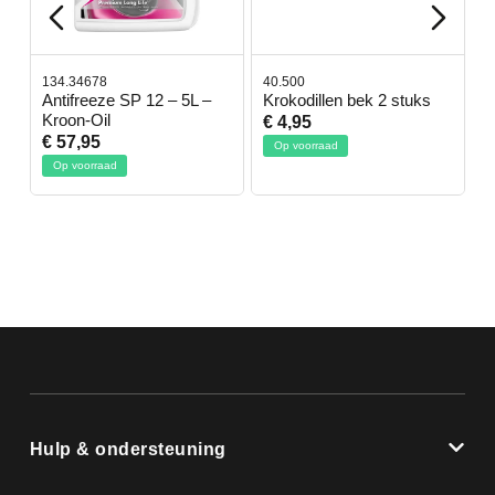
134.34678
40.500
7
-
Antifreeze SP 12 – 5L –
Krokodillen bek 2 stuks
G
Kroon-Oil
€ 4,95
€
€ 57,95
Op voorraad
Op voorraad
Hulp & ondersteuning