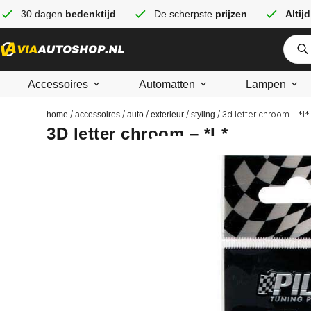
30 dagen
bedenktijd
De scherpste
prijzen
Altijd
Accessoires
Automatten
Lampen
/
/
/
/
/ 3d letter chroom – *l*
home
accessoires
auto
exterieur
styling
3D letter chroom – *L*