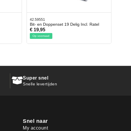
42.65998
g Incl. Ratel
Afbreekmes 2 stuks
€ 10,95
Op voorraad
Super snel
Snelle levertijden
Snel naar
My account