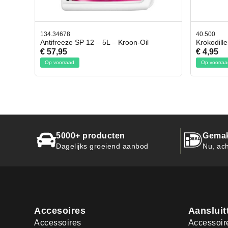
40.500
78.
n-Oil
Krokodillen bek 2 stuks
Ge
€ 4,95
€ 
Op voorraad
O
5000+ producten
Gemak
Dagelijks groeiend aanbod
Nu, ach
Accesoires
Aansluit
Accessoires
Accessoir