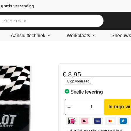
 gratis
verzending
Aansluittechniek
Werkplaats
Sneeuwke
€
8,95
8 op voorraad.
Snelle
levering
In mijn w