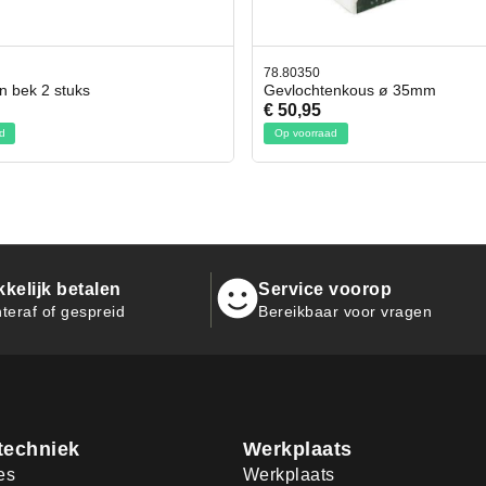
80350
42.59551
vlochtenkous ø 35mm
Bit- en Doppenset 19 Deli
50,95
€ 19,95
p voorraad
Op voorraad
kelijk betalen
Service voorop
teraf of gespreid
Bereikbaar voor vragen
techniek
Werkplaats
es
Werkplaats