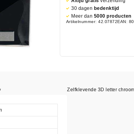
Altijd gratis
verzending
30 dagen
bedenktijd
Meer dan
5000 producten
Artikelnummer: 42.07872
EAN: 8
*
Zelfklevende 3D letter chroo
m