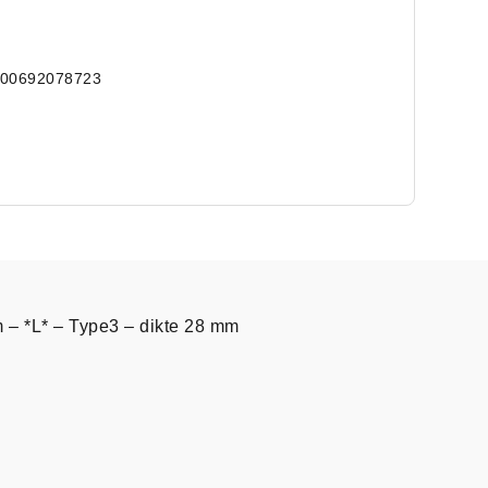
000692078723
m – *L* – Type3 – dikte 28 mm