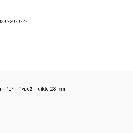
000692070727
m – *L* – Type2 – dikte 28 mm