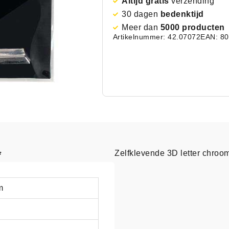
Altijd gratis
verzending
30 dagen
bedenktijd
Meer dan
5000 producten
Artikelnummer: 42.07072
EAN: 8
*
Zelfklevende 3D letter chroo
m