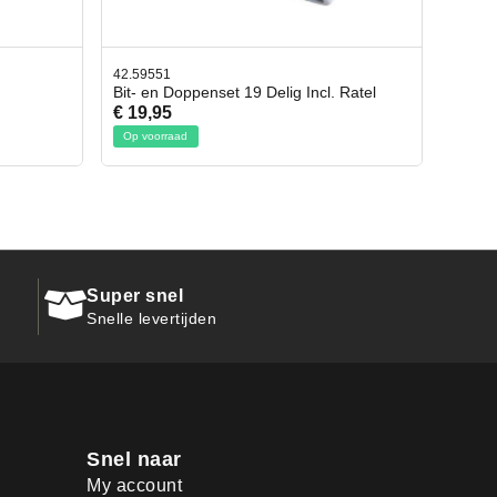
42.59551
42.659
Bit- en Doppenset 19 Delig Incl. Ratel
Afbre
€ 19,95
€ 10,
Op voorraad
Op vo
Super snel
Snelle levertijden
Snel naar
My account