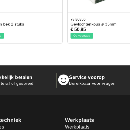
78.80350
en bek 2 stuks
Gevlochtenkous ø 35mm
€ 50,95
d
Op voorraad
kelijk betalen
Service voorop
teraf of gespreid
Bereikbaar voor vragen
techniek
Werkplaats
es
Werkplaats