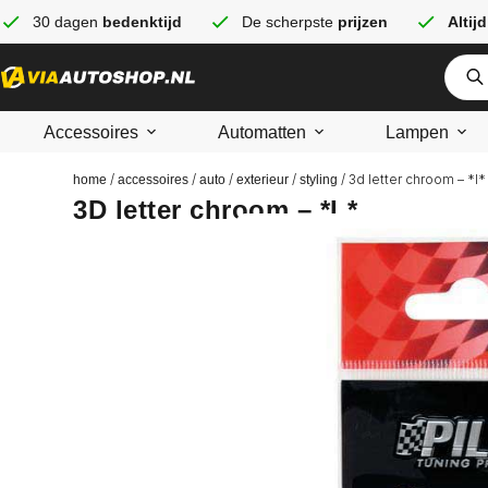
30 dagen
bedenktijd
De scherpste
prijzen
Altijd
Accessoires
Automatten
Lampen
/
/
/
/
/ 3d letter chroom – *l*
home
accessoires
auto
exterieur
styling
3D letter chroom – *L*