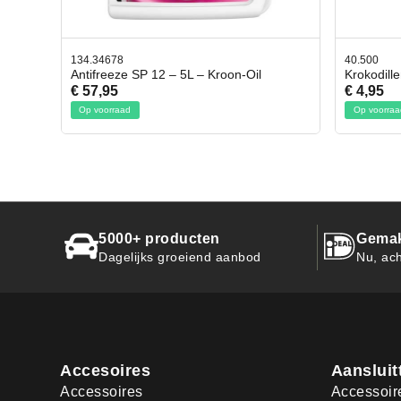
134.34678
40.500
Antifreeze SP 12 – 5L – Kroon-Oil
Krokodill
€ 57,95
€ 4,95
Op voorraad
Op voorraa
5000+ producten
Gemak
Dagelijks groeiend aanbod
Nu, ach
Accesoires
Aansluit
Accessoires
Accessoir