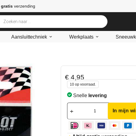
 gratis
verzending
Aansluittechniek
Werkplaats
Sneeuwke
€
4,95
10 op voorraad.
Snelle
levering
In mijn w