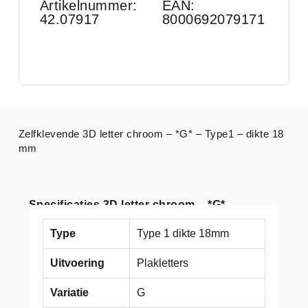
Artikelnummer:
EAN:
42.07917
8000692079171
Zelfklevende 3D letter chroom – *G* – Type1 – dikte 18
mm
Specificaties 3D letter chroom – *G*
Type
Type 1 dikte 18mm
Uitvoering
Plakletters
Variatie
G