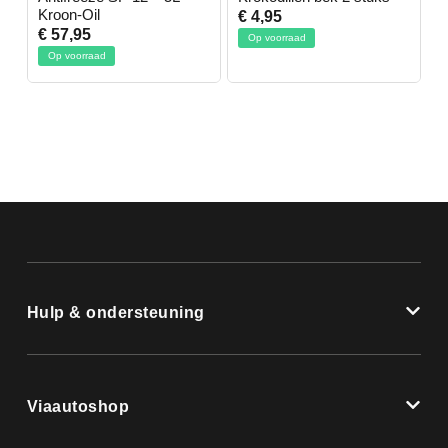
Kroon-Oil
€ 4,95
€
€ 57,95
Op voorraad
Op voorraad
Hulp & ondersteuning
Viaautoshop