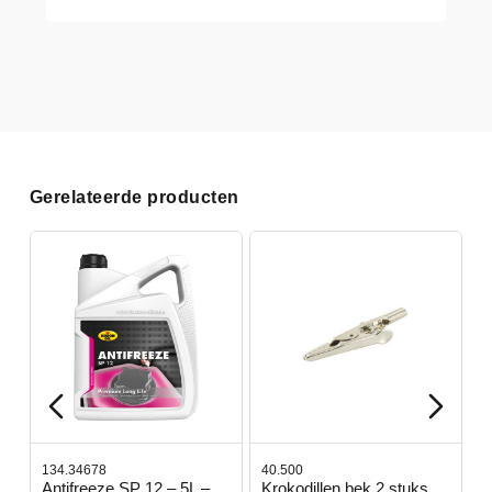
Gerelateerde producten
134.34678
40.500
7
-
Antifreeze SP 12 – 5L –
Krokodillen bek 2 stuks
G