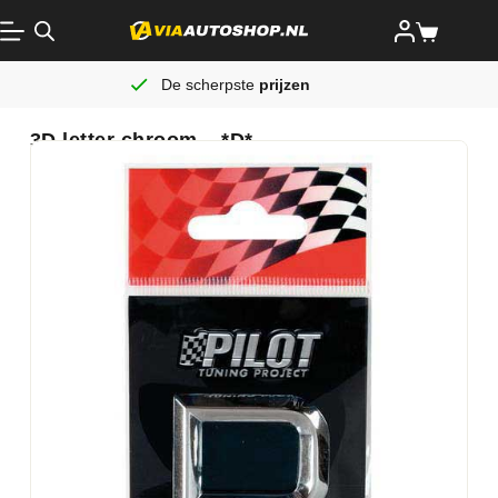
De scherpste
prijzen
3D letter chroom – *D*