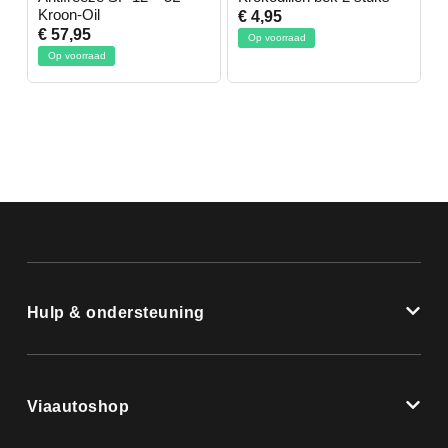
Kroon-Oil
€ 4,95
€
€ 57,95
Op voorraad
Op voorraad
Hulp & ondersteuning
Viaautoshop