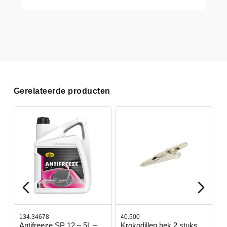
Gerelateerde producten
134.34678
40.500
7
-
Antifreeze SP 12 – 5L –
Krokodillen bek 2 stuks
G