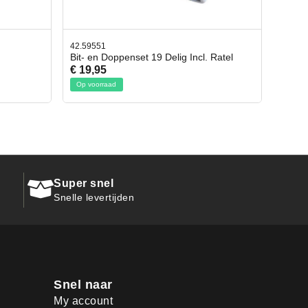
42.65998
ncl. Ratel
Afbreekmes 2 stuks
€ 10,95
Op voorraad
Super snel
Snelle levertijden
Snel naar
My account