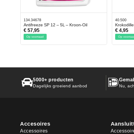
40.500
78.80
il
Krokodillen bek 2 stuks
Gevlo
€ 4,95
€ 50,
Op voorraad
Op vo
5000+ producten
Gemak
Dagelijks groeiend aanbod
Nu, ach
Accesoires
Aansluit
Accessoires
Accessoir