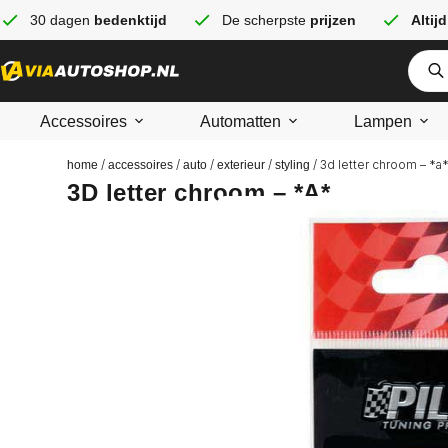
30 dagen
bedenktijd
De scherpste
prijzen
Altijd
Accessoires
Automatten
Lampen
/
/
/
/
/ 3d letter chroom – *a
home
accessoires
auto
exterieur
styling
3D letter chroom – *A*