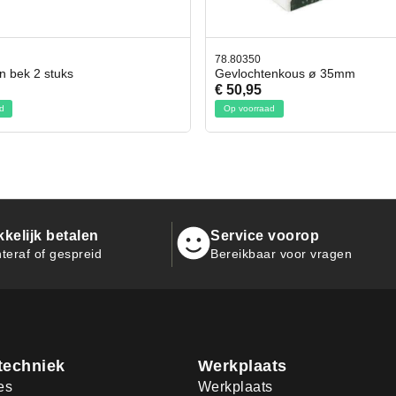
350
42.59551
chtenkous ø 35mm
Bit- en Doppenset 19 Delig I
95
€ 19,95
orraad
Op voorraad
kelijk betalen
Service voorop
teraf of gespreid
Bereikbaar voor vragen
techniek
Werkplaats
es
Werkplaats