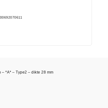
000692070611
m – *A* – Type2 – dikte 28 mm