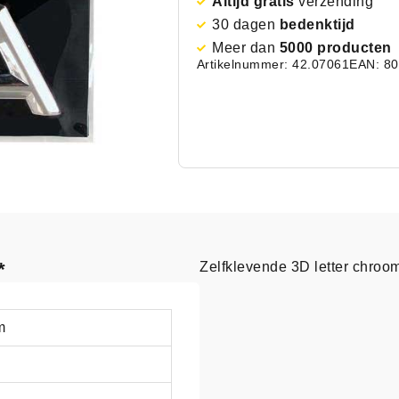
Altijd gratis
verzending
30 dagen
bedenktijd
Meer dan
5000 producten
Artikelnummer: 42.07061
EAN: 8
*
Zelfklevende 3D letter chroo
m