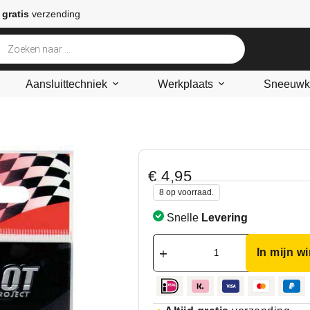
 gratis
verzending
Aansluittechniek
Werkplaats
Sneeuwke
*
€
4,95
8 op voorraad.
Snelle
Levering
In mijn w