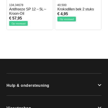
134.34678
40.500
7
-
Antifreeze SP 12 – 5L –
Krokodillen bek 2 stuks
G
Kroon-Oil
€ 4,95
€
€ 57,95
Op voorraad
Op voorraad
Hulp & ondersteuning