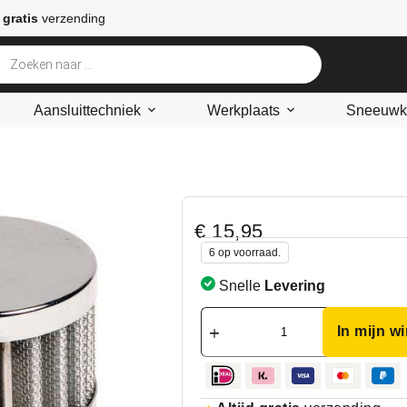
 gratis
verzending
Aansluittechniek
Werkplaats
Sneeuwke
€
15,95
6 op voorraad.
Snelle
Levering
In mijn w