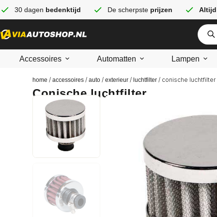
30 dagen
bedenktijd
De scherpste
prijzen
Altijd
Accessoires
Automatten
Lampen
/
/
/
/
/ conische luchtfilter
home
accessoires
auto
exterieur
luchtfilter
Conische luchtfilter