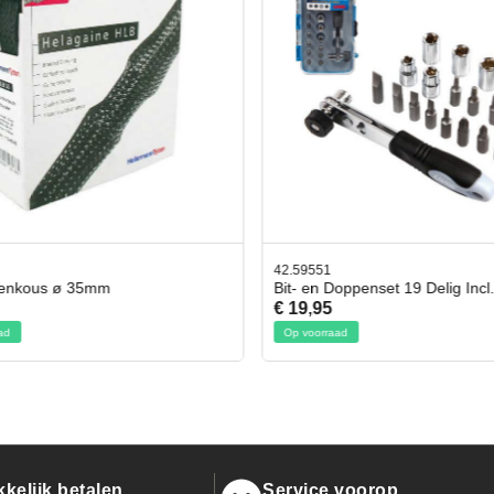
42.59551
enkous ø 35mm
Bit- en Doppenset 19 Delig Incl.
€ 19,95
d
Op voorraad
kelijk betalen
Service voorop