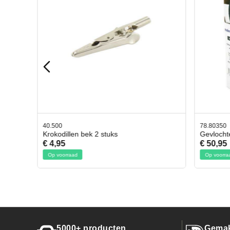
40.500
78.80350
Krokodillen bek 2 stuks
Gevlocht
€ 4,95
€ 50,95
Op voorraad
Op voorraa
5000+ producten
Gemak