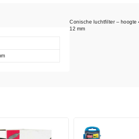
Conische luchtfilter – hoogt
12 mm
mm