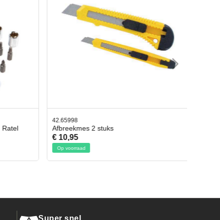
42.65998
 Ratel
Afbreekmes 2 stuks
€ 10,95
Op voorraad
Super snel