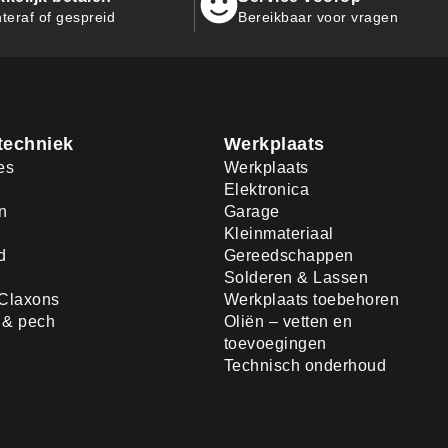
teraf of gespreid
Bereikbaar voor vragen
techniek
Werkplaats
es
Werkplaats
Elektronica
n
Garage
Kleinmateriaal
d
Gereedschappen
Solderen & Lassen
Claxons
Werkplaats toebehoren
d & pech
Oliën – vetten en
toevoegingen
Technisch onderhoud