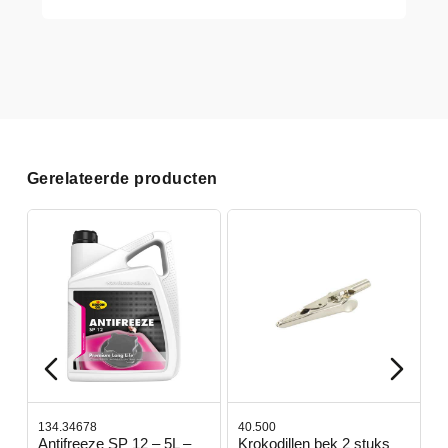
Gerelateerde producten
134.34678
40.500
7
-
Antifreeze SP 12 – 5L –
Krokodillen bek 2 stuks
G