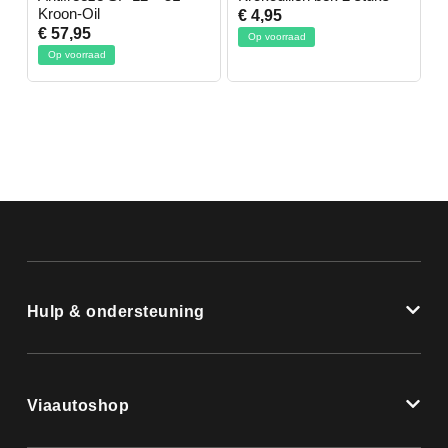
Kroon-Oil
€ 4,95
€
€ 57,95
Op voorraad
Op voorraad
Hulp & ondersteuning
Viaautoshop