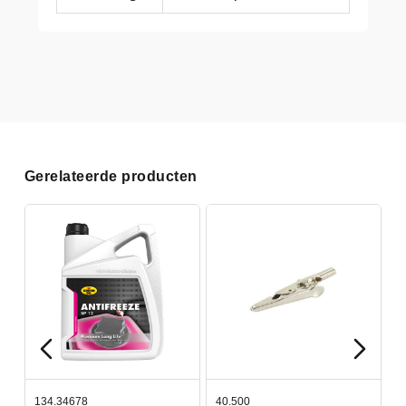
Gerelateerde producten
134.34678
40.500
7