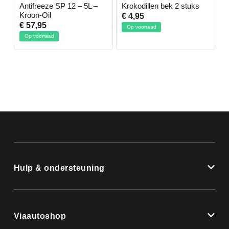
-
Antifreeze SP 12 – 5L –
Krokodillen bek 2 stuks
G
Kroon-Oil
€ 4,95
€
€ 57,95
Op voorraad
Op voorraad
Hulp & ondersteuning
Viaautoshop