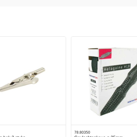
0350
42.59551