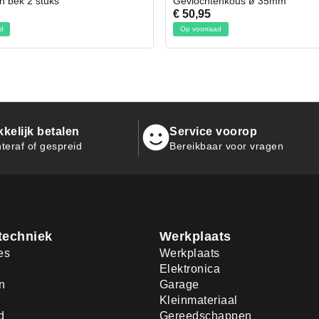
ochtenkous ø 35mm
Bit- en Doppenset 19 Delig 
,95
€ 19,95
voorraad
Op voorraad
kelijk betalen
Service voorop
teraf of gespreid
Bereikbaar voor vragen
techniek
Werkplaats
es
Werkplaats
Elektronica
n
Garage
Kleinmateriaal
d
Gereedschappen