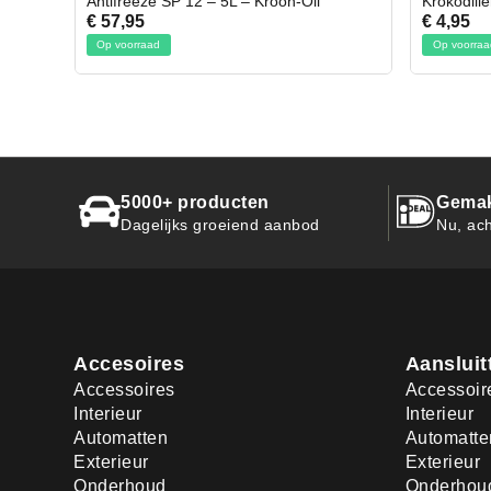
Oil
Krokodillen bek 2 stuks
Gevl
€ 4,95
€ 50
Op voorraad
Op 
5000+ producten
Gemak
Dagelijks groeiend aanbod
Nu, ach
Accesoires
Aansluit
Accessoires
Accessoir
Interieur
Interieur
Automatten
Automatte
Exterieur
Exterieur
Onderhoud
Onderhou