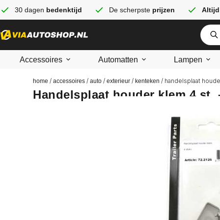
30 dagen
bedenktijd
De scherpste
prijzen
Altijd
Accessoires
Automatten
Lampen
/
/
/
/
/ handelsplaat houder
home
accessoires
auto
exterieur
kenteken
Handelsplaat houder klem 4 st. –