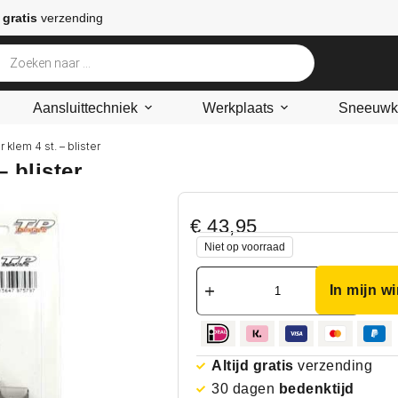
 gratis
verzending
Aansluittechniek
Werkplaats
Sneeuwke
 klem 4 st. – blister
 blister
€
43,95
Niet op voorraad
In mijn w
Altijd gratis
verzending
30 dagen
bedenktijd