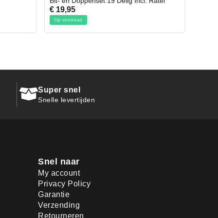
Incl. Ratel
Afbreekmes 2 stuks
€ 10,95
Op voorraad
Super snel
Snelle levertijden
Snel naar
My account
Privacy Policy
Garantie
Verzending
Retourneren