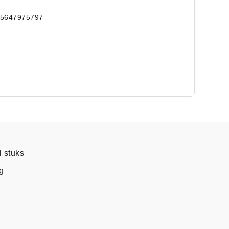
15647975797
 stuks
g