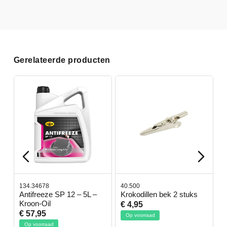
Gerelateerde producten
134.34678
40.500
7
-
Antifreeze SP 12 – 5L –
Krokodillen bek 2 stuks
G
Kroon-Oil
€ 4,95
€
€ 57,95
Op voorraad
Op voorraad