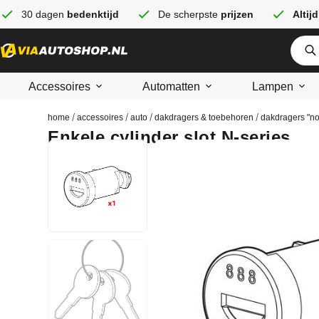
30 dagen
bedenktijd
De scherpste
prijzen
Altijd
Accessoires
Automatten
Lampen
/
/
/
/
home
accessoires
auto
dakdragers & toebehoren
dakdragers "no
Enkele cylinder slot N-series