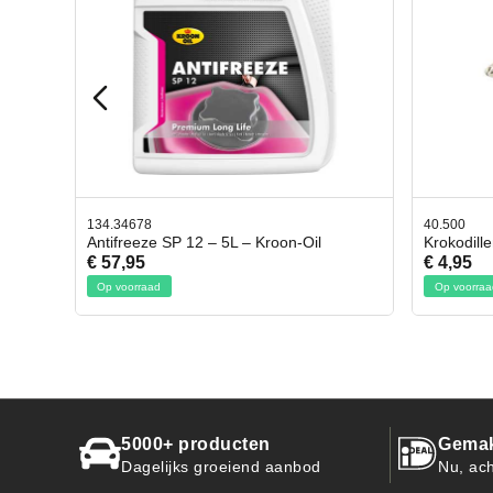
40.500
78.8
Oil
Krokodillen bek 2 stuks
Gevl
€ 4,95
€ 50
Op voorraad
Op 
5000+ producten
Gemak
Dagelijks groeiend aanbod
Nu, ach