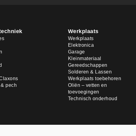
techniek
Werkplaats
es
Werkplaats
Elektronica
n
Garage
Kleinmateriaal
d
Gereedschappen
Solderen & Lassen
Claxons
Werkplaats toebehoren
d & pech
Oliën – vetten en
toevoegingen
Technisch onderhoud