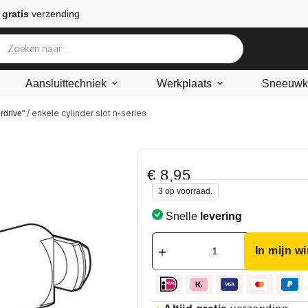
 gratis
verzending
Aansluittechniek
Werkplaats
Sneeuwke
/ enkele cylinder slot n-series
rdrive"
€
8,95
3 op voorraad.
Snelle
levering
In mijn w