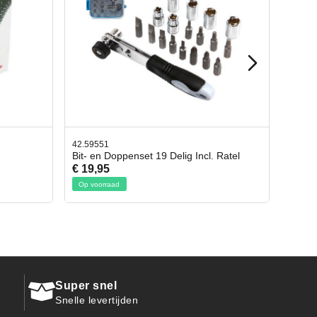
42.65998
Incl. Ratel
Afbreekmes 2 stuks
€ 10,95
Op voorraad
Super snel
Snelle levertijden