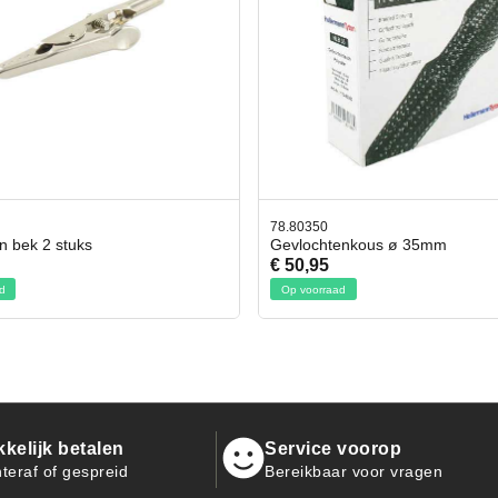
0350
42.59551
ochtenkous ø 35mm
Bit- en Doppenset 19 Delig 
,95
€ 19,95
voorraad
Op voorraad
kelijk betalen
Service voorop
teraf of gespreid
Bereikbaar voor vragen