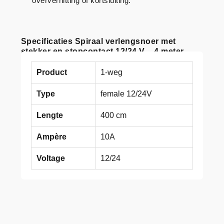
oververhitting of kortsluiting.
Specificaties Spiraal verlengsnoer met
stekker en stopcontact 12/24 V – 4 meter
Product
1-weg
Type
female 12/24V
Lengte
400 cm
Ampère
10A
Voltage
12/24