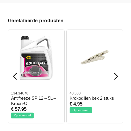
Gerelateerde producten
40.500
78.80350
e SP 12 – 5L –
Krokodillen bek 2 stuks
Gevlochtenkou
l
€ 4,95
€ 50,95
Op voorraad
Op voorraad
ad