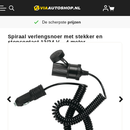
De scherpste
prijzen
Spiraal verlengsnoer met stekker en
stopcontact 12/24 V – 4 meter