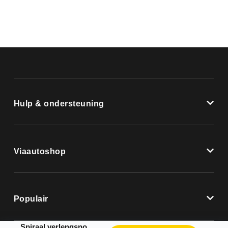
Hulp & ondersteuning
Viaautoshop
Populair
Spiraal verlengsnoer met stekker en stopcontact 12/24 V – 4 meter