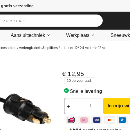
 gratis
verzending
Aansluittechniek
Werkplaats
Sneeuwke
/
/ adapter 12/ 24 volt –> 12 volt
ccessoires
verlengkabels & splitters
€
12,95
10 op voorraad.
Snelle
levering
In mijn w