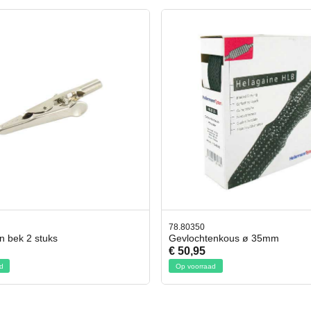
50
42.59551
chtenkous ø 35mm
Bit- en Doppenset 19 Delig In
95
€ 19,95
rraad
Op voorraad