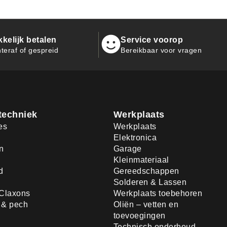
kelijk betalen
Service voorop
teraf of gespreid
Bereikbaar voor vragen
techniek
Werkplaats
es
Werkplaats
Elektronica
n
Garage
Kleinmateriaal
d
Gereedschappen
Solderen & Lassen
Claxons
Werkplaats toebehoren
d & pech
Oliën – vetten en
toevoegingen
Technisch onderhoud