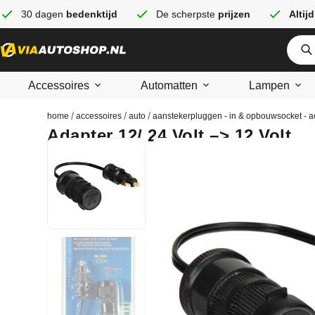
30 dagen
bedenktijd
De scherpste
prijzen
Altijd
Accessoires
Automatten
Lampen
/
/
/
home
accessoires
auto
aanstekerpluggen - in & opbouwsocket - a
Adapter 12/ 24 Volt –> 12 Volt