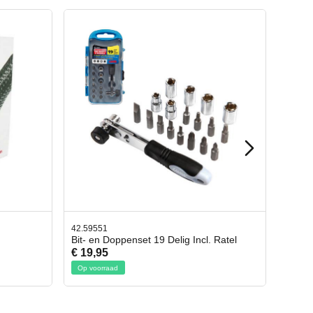
42.65998
cl. Ratel
Afbreekmes 2 stuks
€ 10,95
Op voorraad