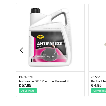
40.500
78.803
l
Krokodillen bek 2 stuks
Gevlo
€ 4,95
€ 50,
Op voorraad
Op voo