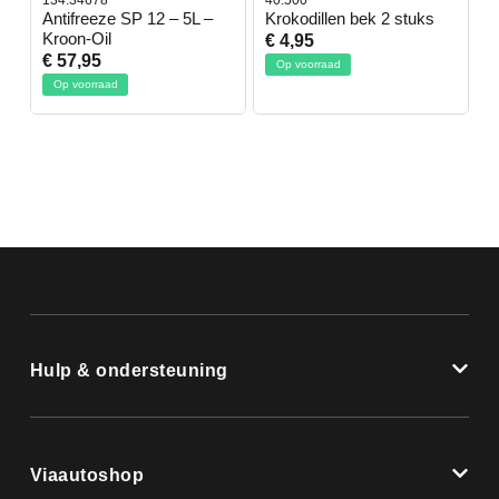
-
Antifreeze SP 12 – 5L –
Krokodillen bek 2 stuks
G
Kroon-Oil
€ 4,95
€
€ 57,95
Op voorraad
Op voorraad
Hulp & ondersteuning
Viaautoshop