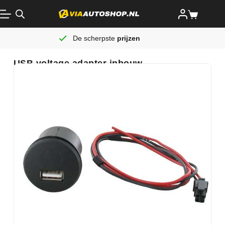
De scherpste
prijzen
USB voltage adapter inbouw