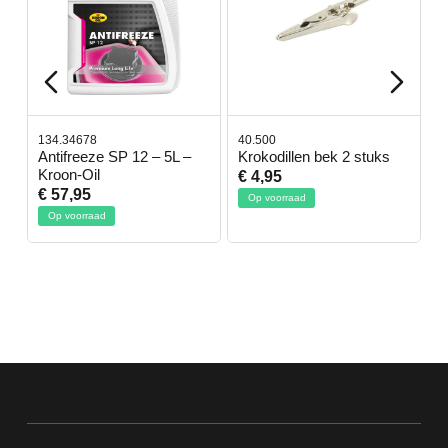
134.34678
40.500
7
-
Antifreeze SP 12 – 5L –
Krokodillen bek 2 stuks
G
Kroon-Oil
€ 4,95
€
€ 57,95
Op voorraad
Op voorraad