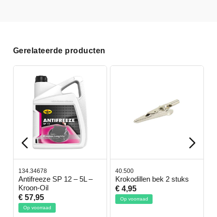
Gerelateerde producten
134.34678
40.500
7
-
Antifreeze SP 12 – 5L –
Krokodillen bek 2 stuks
G
Kroon-Oil
€ 4,95
€
€ 57,95
Op voorraad
Op voorraad