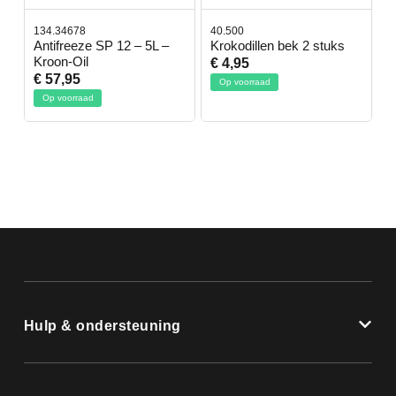
34.34678
40.500
78.80350
ntifreeze SP 12 – 5L –
Krokodillen bek 2 stuks
Gevloch
roon-Oil
€ 4,95
€ 50,95
 57,95
Op voorraad
Op voorra
Op voorraad
Hulp & ondersteuning