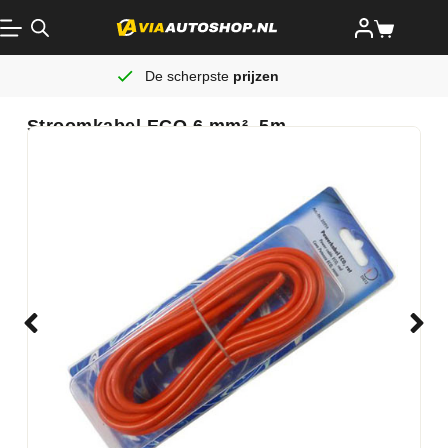
De scherpste
prijzen
Stroomkabel ECO 6 mm², 5m