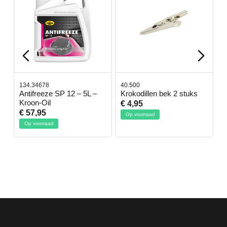
134.34678
40.500
7
-
Antifreeze SP 12 – 5L –
Krokodillen bek 2 stuks
G
Kroon-Oil
€ 4,95
€
€ 57,95
Op voorraad
Op voorraad