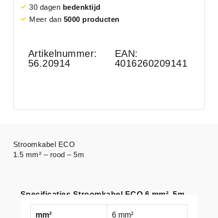
30 dagen
bedenktijd
Meer dan
5000 producten
Artikelnummer:
EAN:
56.20914
4016260209141
Stroomkabel ECO
1.5 mm² – rood – 5m
Specificaties Stroomkabel ECO 6 mm², 5m
mm²
6 mm²