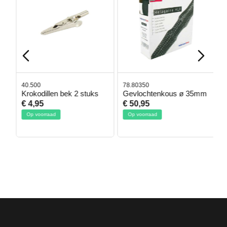
40.500
78.80350
4
Krokodillen bek 2 stuks
Gevlochtenkous ø 35mm
B
D
€ 4,95
€ 50,95
€
Op voorraad
Op voorraad