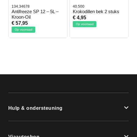
134.34678
40.500
7
-
Antifreeze SP 12 – 5L –
Krokodillen bek 2 stuks
G
Kroon-Oil
€ 4,95
€
€ 57,95
Op voorraad
Op voorraad
Hulp & ondersteuning
Viaautoshop