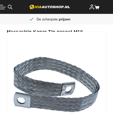
De scherpste
prijzen
Massastrip Koper Tin gecoat M10