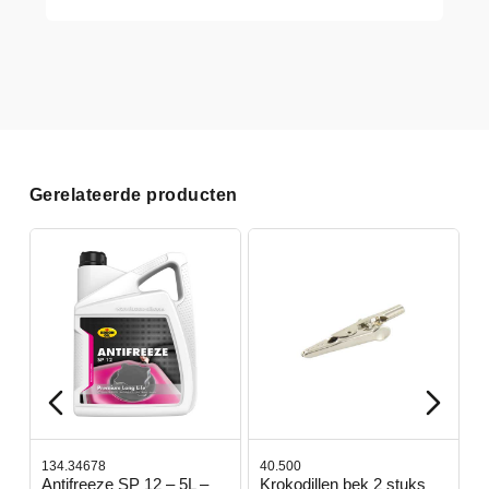
Gerelateerde producten
134.34678
40.500
7
-
Antifreeze SP 12 – 5L –
Krokodillen bek 2 stuks
G