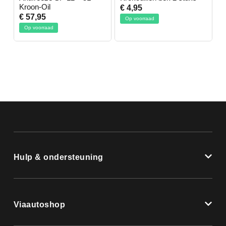
Kroon-Oil
€ 4,95
€
€ 57,95
Op voorraad
Op voorraad
Hulp & ondersteuning
Viaautoshop