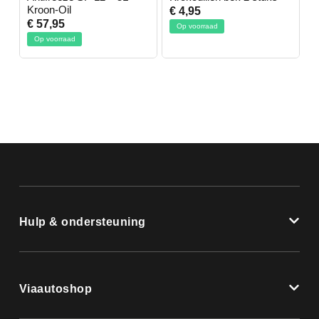
Kroon-Oil
€ 4,95
€
€ 57,95
Op voorraad
Op voorraad
Hulp & ondersteuning
Viaautoshop