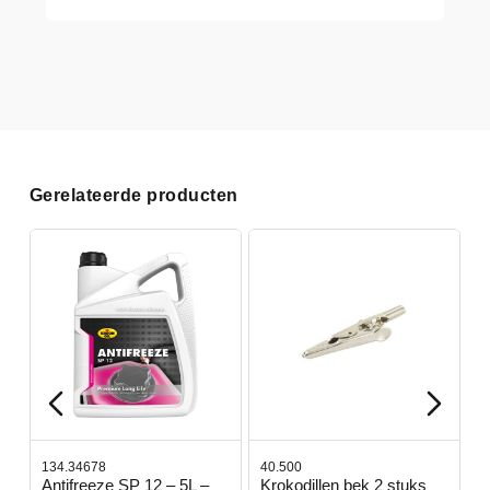
Gerelateerde producten
134.34678
40.500
7
-
Antifreeze SP 12 – 5L –
Krokodillen bek 2 stuks
G