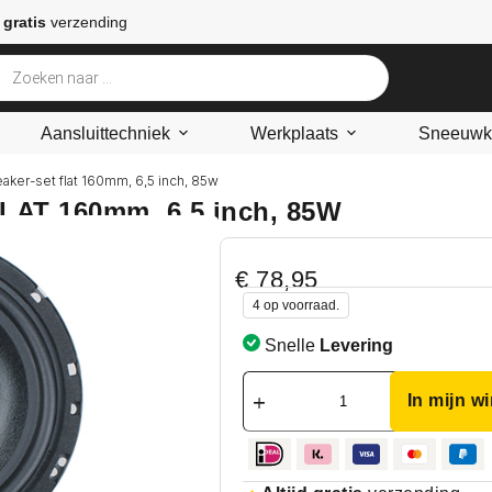
 gratis
verzending
Aansluittechniek
Werkplaats
Sneeuwke
aker-set flat 160mm, 6,5 inch, 85w
FLAT 160mm, 6,5 inch, 85W
€
78,95
4 op voorraad.
Snelle
Levering
In mijn w