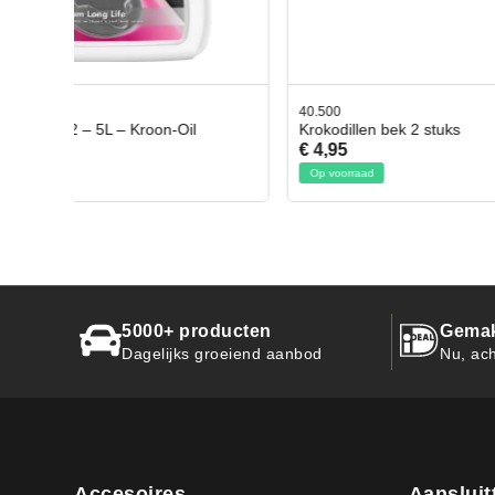
40.500
78.80350
Krokodillen bek 2 stuks
Gevloch
€ 4,95
€ 50,95
Op voorraad
Op voorr
5000+ producten
Gemak
Dagelijks groeiend aanbod
Nu, ach
Accesoires
Aansluit