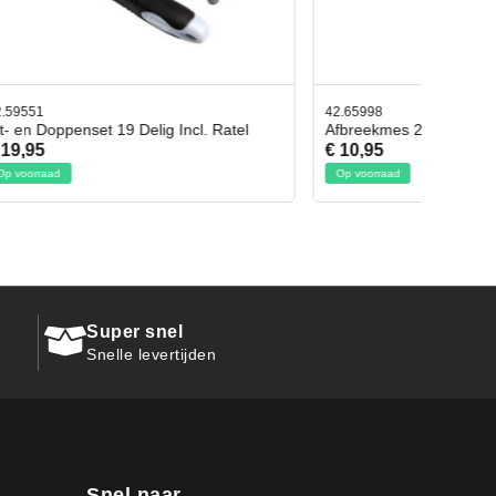
42.65998
. Ratel
Afbreekmes 2 stuks
€ 10,95
Op voorraad
Super snel
Snelle levertijden
Snel naar