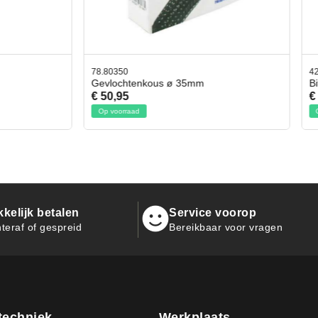
42.59551
tenkous ø 35mm
Bit- en Doppenset 19 Delig Incl
€ 19,95
aad
Op voorraad
kelijk betalen
Service voorop
teraf of gespreid
Bereikbaar voor vragen
techniek
Werkplaats