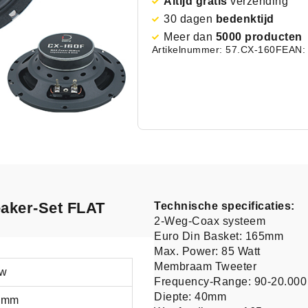
Altijd gratis
verzending
30 dagen
bedenktijd
Meer dan
5000 producten
Artikelnummer: 57.CX-160F
EAN:
eaker-Set FLAT
Technische specificaties:
2-Weg-Coax systeem
Euro Din Basket: 165mm
Max. Power: 85 Watt
Membraam Tweeter
uw
Frequency-Range: 90-20.000
Diepte: 40mm
 mm