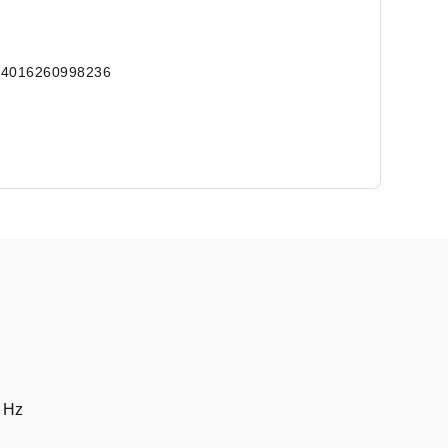
 4016260998236
 Hz