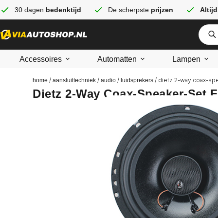
30 dagen
bedenktijd
De scherpste
prijzen
Altijd
Accessoires
Automatten
Lampen
/
/
/
/ dietz 2-way coax-spe
home
aansluittechniek
audio
luidsprekers
Dietz 2-Way Coax-Speaker-Set 