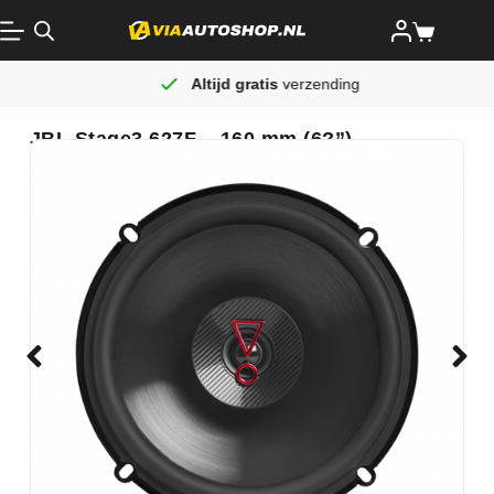
Altijd gratis
verzending
JBL Stage3 627F – 160 mm (6?”)