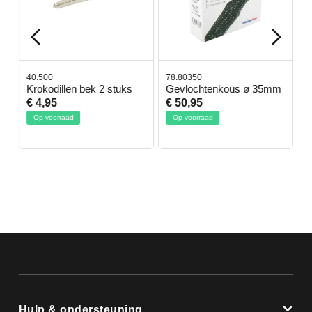
40.500
78.80350
4
Krokodillen bek 2 stuks
Gevlochtenkous ø 35mm
B
D
€ 4,95
€ 50,95
€
Op voorraad
Op voorraad
Hulp & ondersteuning