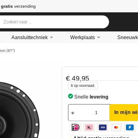
 gratis
verzending
Aansluittechniek
Werkplaats
Sneeuwke
 mm (6?”)
€
49,95
6 op voorraad.
Snelle
levering
In mijn w