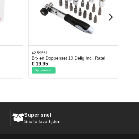
42.65998
. Ratel
Afbreekmes 2 stuks
€ 10,95
Op voorraad
Super snel
Snelle levertijden