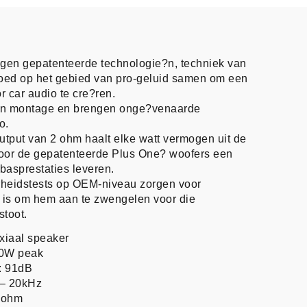
gen gepatenteerde technologie?n, techniek van
goed op het gebied van pro-geluid samen om een
or car audio te cre?ren.
s en montage en brengen onge?venaarde
o.
put van 2 ohm haalt elke watt vermogen uit de
door de gepatenteerde Plus One? woofers een
basprestaties leveren.
heidstests op OEM-niveau zorgen voor
 is om hem aan te zwengelen voor die
toot.
xiaal speaker
40W peak
: 91dB
 – 20kHz
 ohm