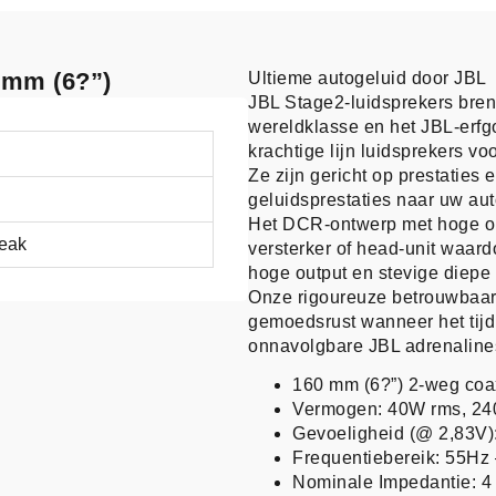
 mm (6?”)
Ultieme autogeluid door JBL
JBL Stage2-luidsprekers bren
wereldklasse en het JBL-erf
krachtige lijn luidsprekers vo
Ze zijn gericht op prestatie
geluidsprestaties naar uw aut
Het DCR-ontwerp met hoge out
eak
versterker of head-unit waar
hoge output en stevige diepe 
Onze rigoureuze betrouwbaar
gemoedsrust wanneer het tijd
onnavolgbare JBL adrenalines
160 mm (6?”) 2-weg coa
Vermogen: 40W rms, 2
Gevoeligheid (@ 2,83V)
Frequentiebereik: 55Hz
Nominale Impedantie: 4