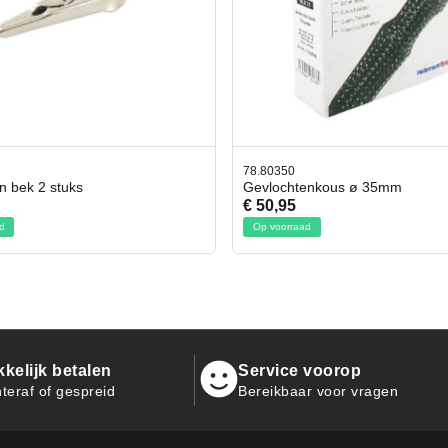
42.59551
tenkous ø 35mm
Bit- en Doppenset 19 Delig Incl
€ 19,95
aad
Op voorraad
kelijk betalen
Service voorop
teraf of gespreid
Bereikbaar voor vragen