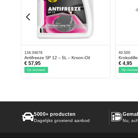
40.500
78.80350
Krokodillen bek 2 stuks
Gevloch
€ 4,95
€ 50,95
Op voorraad
Op voorr
5000+ producten
Gemak
Dagelijks groeiend aanbod
Nu, ach