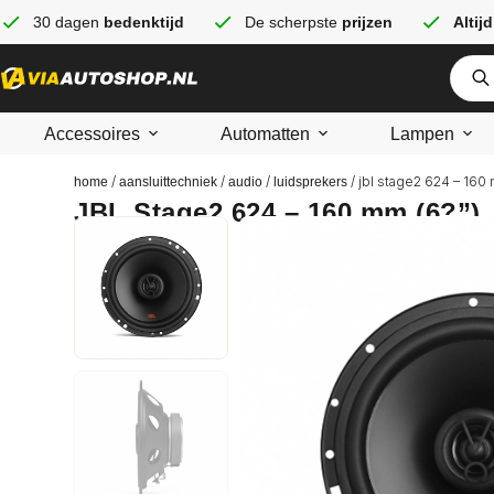
30 dagen
bedenktijd
De scherpste
prijzen
Altijd
Accessoires
Automatten
Lampen
/
/
/
/ jbl stage2 624 – 160
home
aansluittechniek
audio
luidsprekers
JBL Stage2 624 – 160 mm (6?”)