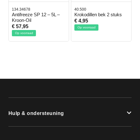
134.34678
40.500
7
-
Antifreeze SP 12 – 5L –
Krokodillen bek 2 stuks
G
Kroon-Oil
€ 4,95
€
€ 57,95
Op voorraad
Op voorraad
Hulp & ondersteuning