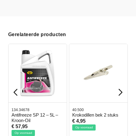
Gerelateerde producten
134.34678
40.500
7
-
Antifreeze SP 12 – 5L –
Krokodillen bek 2 stuks
G
Kroon-Oil
€ 4,95
€
€ 57,95
Op voorraad
Op voorraad