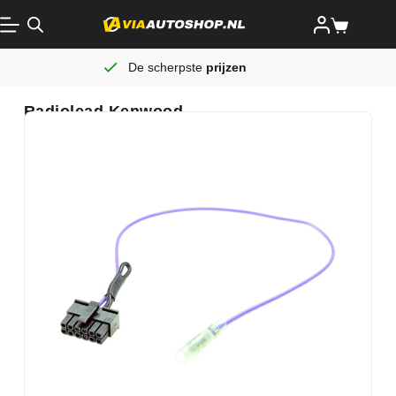
De scherpste
prijzen
Radiolead Kenwood