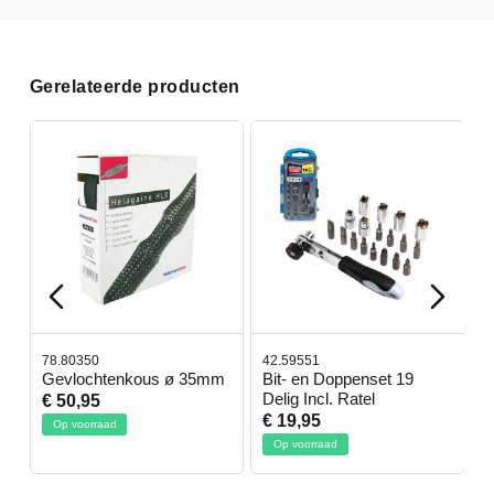
Gerelateerde producten
78.80350
42.59551
4
Gevlochtenkous ø 35mm
Bit- en Doppenset 19
A
Delig Incl. Ratel
€ 50,95
€
€ 19,95
Op voorraad
Op voorraad