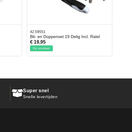
42.65998
ncl. Ratel
Afbreekmes 2 stuks
€ 10,95
Op voorraad
Super snel
Snelle levertijden