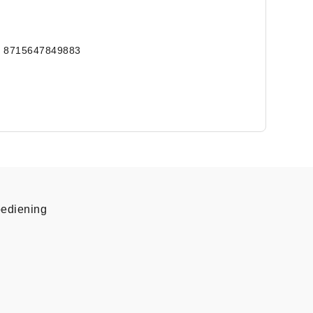
 8715647849883
bediening