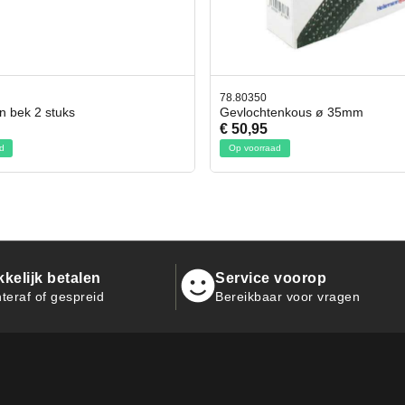
350
42.59551
chtenkous ø 35mm
Bit- en Doppenset 19 Delig I
95
€ 19,95
orraad
Op voorraad
kelijk betalen
Service voorop
teraf of gespreid
Bereikbaar voor vragen