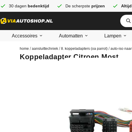
30 dagen
bedenktijd
De scherpste
prijzen
Altijd
Accessoires
Automatten
Lampen
/
/
/
home
aansluittechniek
8. koppeladapters (oa parrot)
auto-iso naar
Koppeladapter Citroen Most