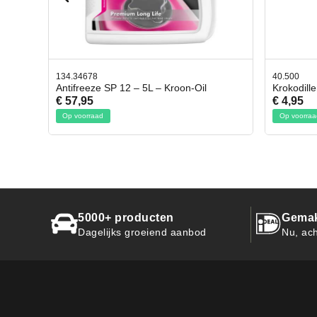
40.500
78.80
il
Krokodillen bek 2 stuks
Gevlo
€ 4,95
€ 50,
Op voorraad
Op vo
5000+ producten
Gemak
Dagelijks groeiend aanbod
Nu, ach