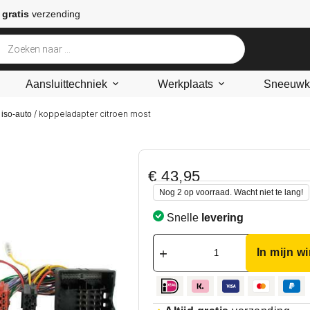
 gratis
verzending
Aansluittechniek
Werkplaats
Sneeuwke
/ koppeladapter citroen most
 iso-auto
€
43,95
Nog 2 op voorraad. Wacht niet te lang!
Snelle
levering
In mijn w