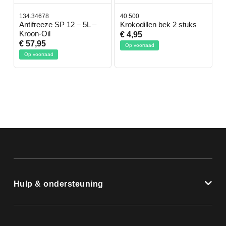
134.34678
40.500
7
-
Antifreeze SP 12 – 5L –
Krokodillen bek 2 stuks
G
Kroon-Oil
€ 4,95
€
€ 57,95
Op voorraad
Op voorraad
Hulp & ondersteuning