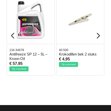
134.34678
40.500
7
-
Antifreeze SP 12 – 5L –
Krokodillen bek 2 stuks
G
Kroon-Oil
€ 4,95
€
€ 57,95
Op voorraad
Op voorraad