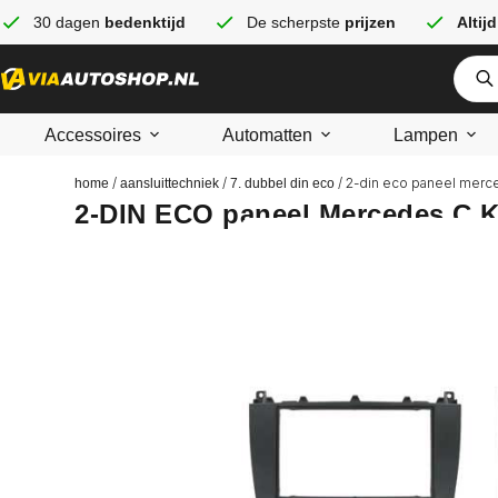
30 dagen
bedenktijd
De scherpste
prijzen
Altijd
Accessoires
Automatten
Lampen
/
/
/ 2-din eco paneel merc
home
aansluittechniek
7. dubbel din eco
2-DIN ECO paneel Mercedes C K