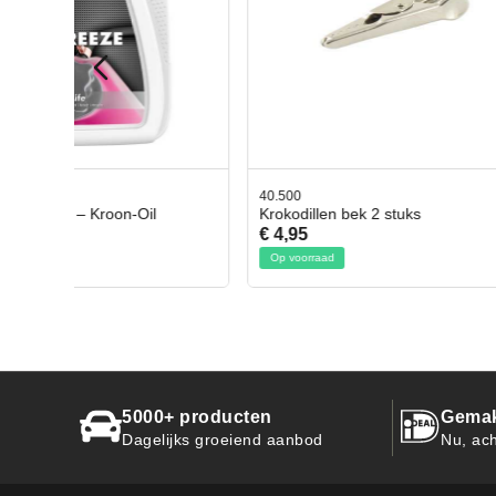
40.500
78.80350
Krokodillen bek 2 stuks
Gevloch
€ 4,95
€ 50,95
Op voorraad
Op voorra
5000+ producten
Gemak
Dagelijks groeiend aanbod
Nu, ach