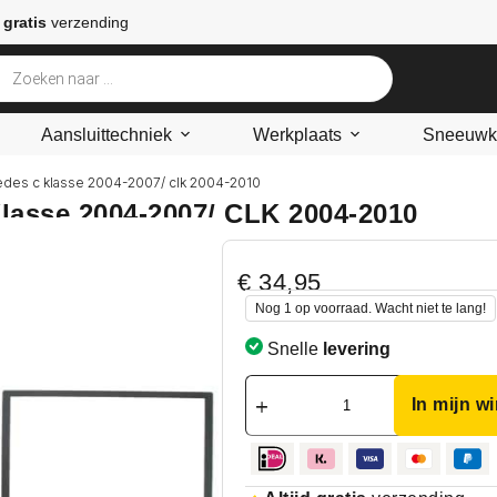
 gratis
verzending
Aansluittechniek
Werkplaats
Sneeuwke
edes c klasse 2004-2007/ clk 2004-2010
lasse 2004-2007/ CLK 2004-2010
€
34,95
Nog 1 op voorraad. Wacht niet te lang!
Snelle
levering
In mijn w