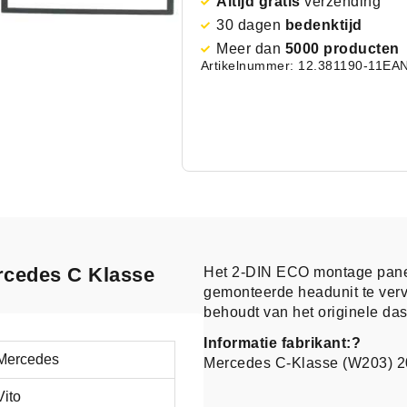
Altijd gratis
verzending
30 dagen
bedenktijd
Meer dan
5000 producten
Artikelnummer: 12.381190-11
EAN
rcedes C Klasse
Het 2-DIN ECO montage pane
gemonteerde headunit te verv
behoudt van het originele dash
Informatie fabrikant:?
Mercedes
Mercedes C-Klasse (W203) 
Vito