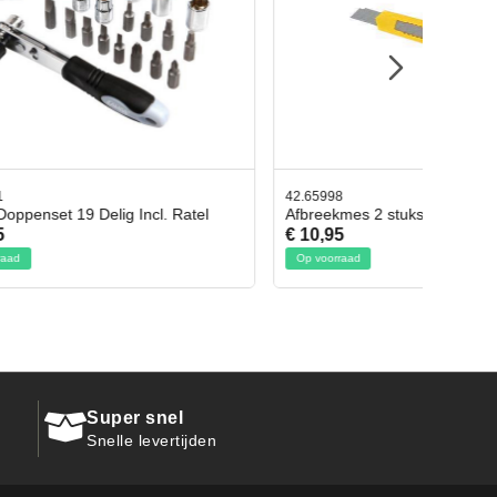
42.65998
 Ratel
Afbreekmes 2 stuks
€ 10,95
Op voorraad
Super snel
Snelle levertijden