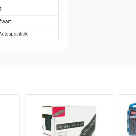
0
Zwart
Autospecifiek