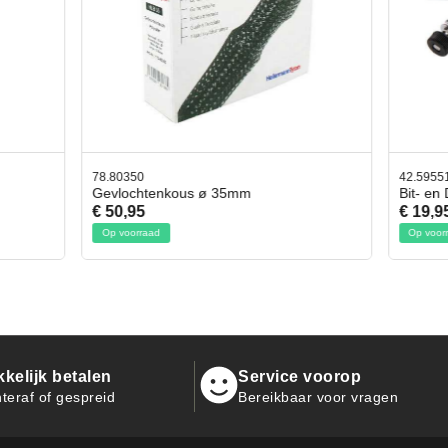
42.59551
tenkous ø 35mm
Bit- en Doppenset 19 Delig Incl.
€ 19,95
ad
Op voorraad
kelijk betalen
Service voorop
teraf of gespreid
Bereikbaar voor vragen