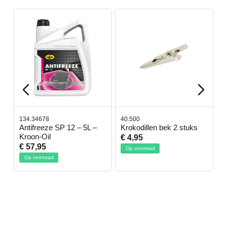
134.34678
40.500
7
-
Antifreeze SP 12 – 5L –
Krokodillen bek 2 stuks
G
Kroon-Oil
€ 4,95
€
€ 57,95
Op voorraad
Op voorraad