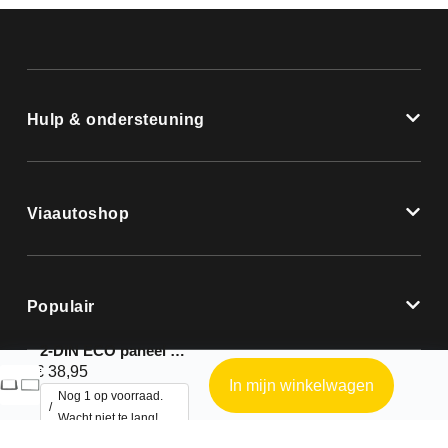
Hulp & ondersteuning
Viaautoshop
Populair
2-DIN ECO paneel Fiat Panda 2003-2012
€
38,95
In mijn winkelwagen
Nog 1 op voorraad.
Wacht niet te lang!