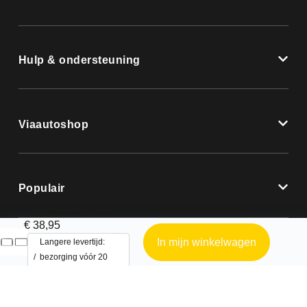
Hulp & ondersteuning
Viaautoshop
Populair
2-DIN ECO paneel Alfa Romeo147 2001-2010/ GT 2004-2010
€
38,95
In mijn winkelwagen
Langere levertijd:
bezorging vóór 20
August