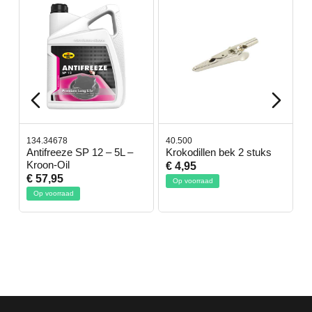
134.34678
40.500
7
-
Antifreeze SP 12 – 5L –
Krokodillen bek 2 stuks
G
Kroon-Oil
€ 4,95
€
€ 57,95
Op voorraad
Op voorraad