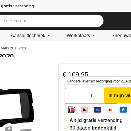
 gratis
verzending
Aansluittechniek
Werkplaats
Sneeuwke
a yaris 2011-2020
2020
€
109,95
Langere levertijd: bezorging vóór 21 Au
In mijn w
Altijd gratis
verzending
30 dagen
bedenktijd