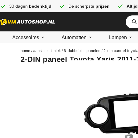
30 dagen
bedenktijd
De scherpste
prijzen
Altijd
Accessoires
Automatten
Lampen
/
/
/ 2-din paneel toyot
home
aansluittechniek
6. dubbel din panelen
2-DIN paneel Toyota Yaris 2011-