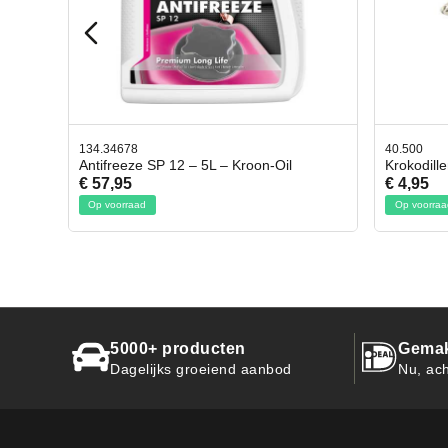
134.34678
40.500
Antifreeze SP 12 – 5L – Kroon-Oil
Krokodill
€ 57,95
€ 4,95
Op voorraad
Op voorraa
5000+ producten
Gemak
Dagelijks groeiend aanbod
Nu, ach