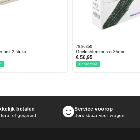
78.80350
en bek 2 stuks
Gevlochtenkous ø 35mm
€ 50,95
d
Op voorraad
kelijk betalen
Service voorop
teraf of gespreid
Bereikbaar voor vragen