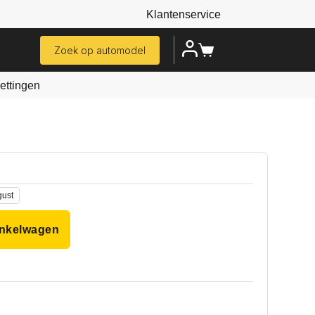
Klantenservice
Zoek op automodel
ttingen
gust
inkelwagen