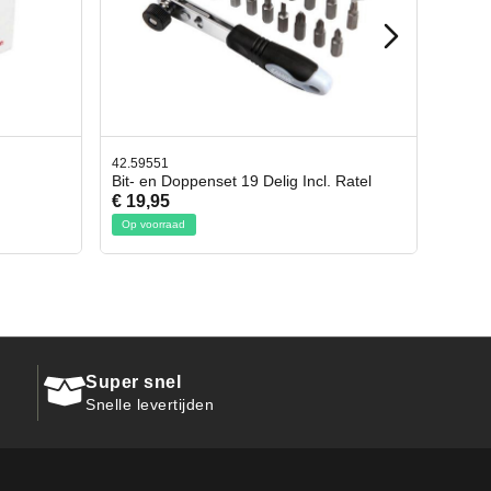
42.59551
42.659
Bit- en Doppenset 19 Delig Incl. Ratel
Afbre
€ 19,95
€ 10,
Op voorraad
Op vo
Super snel
Snelle levertijden