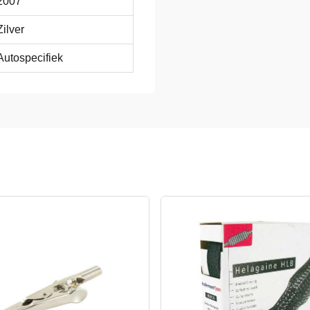
2007
Zilver
Autospecifiek