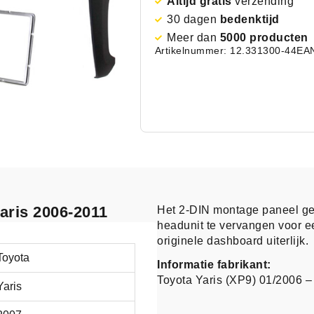
Altijd gratis
verzending
30 dagen
bedenktijd
Meer dan
5000 producten
Artikelnummer: 12.331300-44
EA
Yaris 2006-2011
Het 2-DIN montage paneel g
headunit te vervangen voor e
originele dashboard uiterlijk.
Toyota
Informatie fabrikant:
Toyota Yaris (XP9) 01/2006 – 
Yaris