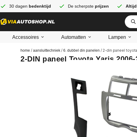
30 dagen
bedenktijd
De scherpste
prijzen
Altijd
Accessoires
Automatten
Lampen
/
/
/ 2-din paneel toyot
home
aansluittechniek
6. dubbel din panelen
2-DIN paneel Toyota Yaris 2006-