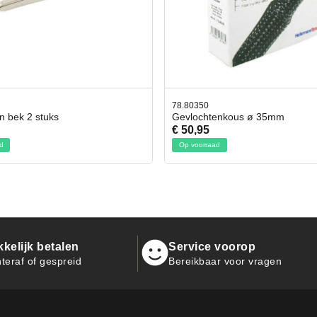
50
42.59551
chtenkous ø 35mm
Bit- en Doppenset 19 Delig In
95
€ 19,95
rraad
Op voorraad
kelijk betalen
Service voorop
teraf of gespreid
Bereikbaar voor vragen