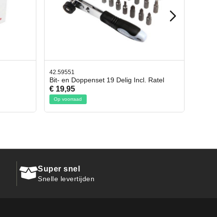
42.65998
cl. Ratel
Afbreekmes 2 stuks
€ 10,95
Op voorraad
Super snel
Snelle levertijden