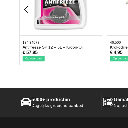
40.500
78.803
l
Krokodillen bek 2 stuks
Gevlo
€ 4,95
€ 50,
Op voorraad
Op voo
5000+ producten
Gemak
Dagelijks groeiend aanbod
Nu, ach