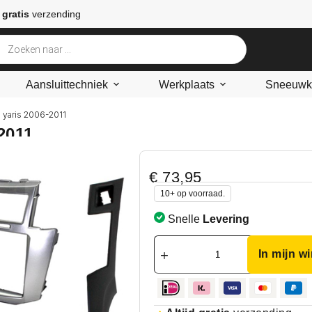
 gratis
verzending
Aansluittechniek
Werkplaats
Sneeuwke
a yaris 2006-2011
2011
€
73,95
10+ op voorraad.
Snelle
Levering
In mijn w