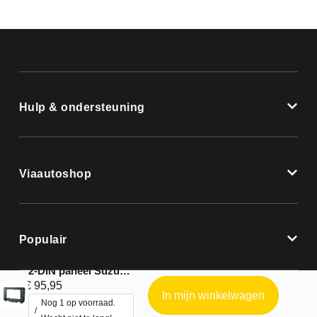
Hulp & ondersteuning
Viaautoshop
Populair
2-DIN paneel Suzuki Jimny 2018-2024
€
95,95
In mijn winkelwagen
Nog 1 op voorraad.