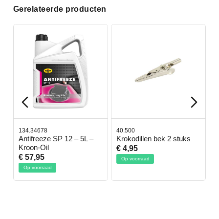
Gerelateerde producten
134.34678
40.500
7
-
Antifreeze SP 12 – 5L –
Krokodillen bek 2 stuks
G
Kroon-Oil
€ 4,95
€
€ 57,95
Op voorraad
Op voorraad