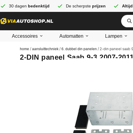
30 dagen
bedenktijd
De scherpste
prijzen
Altijd
Accessoires
Automatten
Lampen
/
/
/ 2-din paneel saab 
home
aansluittechniek
6. dubbel din panelen
2-DIN paneel Saab 9-3 2007-201