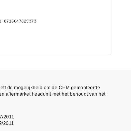
N: 8715647829373
eeft de mogelijkheid om de OEM gemonteerde
en aftermarket headunit met het behoudt van het
7/2011
2/2011