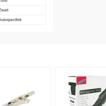
2006
Zwart
Autospecifiek