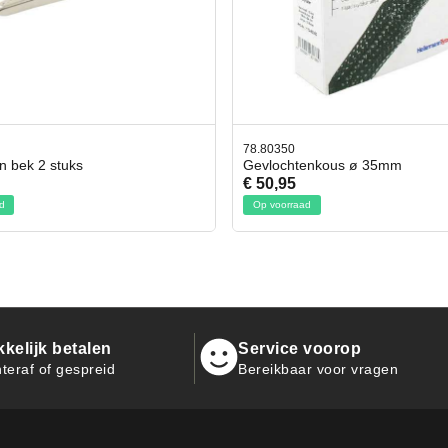
50
42.59551
chtenkous ø 35mm
Bit- en Doppenset 19 Delig In
95
€ 19,95
rraad
Op voorraad
kelijk betalen
Service voorop
teraf of gespreid
Bereikbaar voor vragen