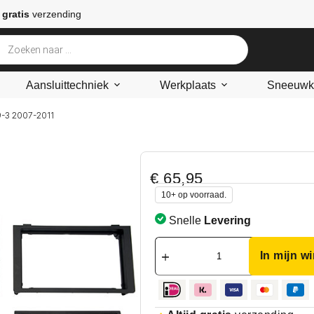
 gratis
verzending
Aansluittechniek
Werkplaats
Sneeuwke
9-3 2007-2011
1
€
65,95
10+ op voorraad.
Snelle
Levering
In mijn w