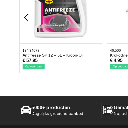
40.500
78.8035
l
Krokodillen bek 2 stuks
Gevloc
€ 4,95
€ 50,9
Op voorraad
Op voor
5000+ producten
Gemak
Dagelijks groeiend aanbod
Nu, ach