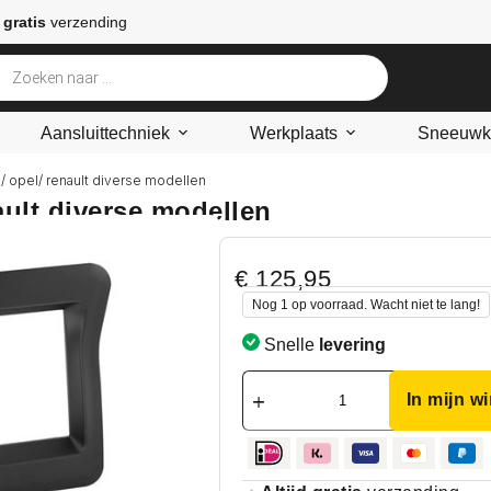
 gratis
verzending
Aansluittechniek
Werkplaats
Sneeuwke
n/ opel/ renault diverse modellen
ault diverse modellen
€
125,95
Nog 1 op voorraad. Wacht niet te lang!
Snelle
levering
In mijn w