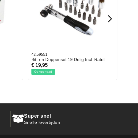
42.65998
l. Ratel
Afbreekmes 2 stuks
€ 10,95
Op voorraad
Super snel
Snelle levertijden