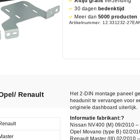
Altijd gratis
verzending
30 dagen
bedenktijd
Meer dan
5000 producten
Artikelnummer: 12.331232-27
EA
Opel/ Renault
Het 2-DIN montage paneel g
headunit te vervangen voor e
originele dashboard uiterlijk.
Informatie fabrikant:?
Renault
Nissan NV400 (M) 09/2010 –
Opel Movano (type B) 02/201
Master
Renault Master (III) 02/2010 