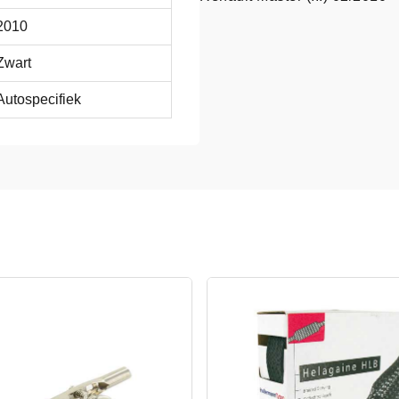
2010
Zwart
Autospecifiek