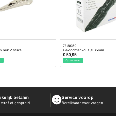
0
42.59551
htenkous ø 35mm
Bit- en Doppenset 19 Delig Inc
5
€ 19,95
raad
Op voorraad
kelijk betalen
Service voorop
teraf of gespreid
Bereikbaar voor vragen