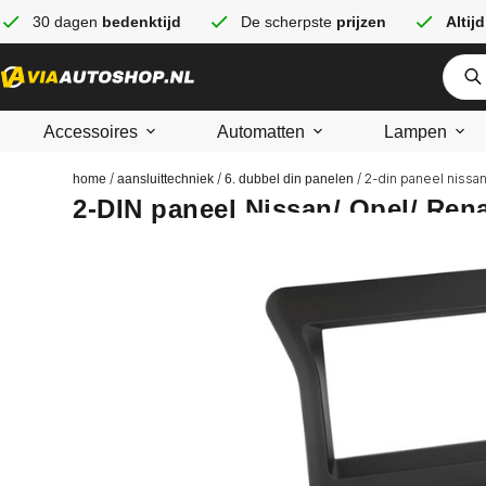
30 dagen
bedenktijd
De scherpste
prijzen
Altijd
Accessoires
Automatten
Lampen
/
/
/ 2-din paneel nissa
home
aansluittechniek
6. dubbel din panelen
2-DIN paneel Nissan/ Opel/ Ren