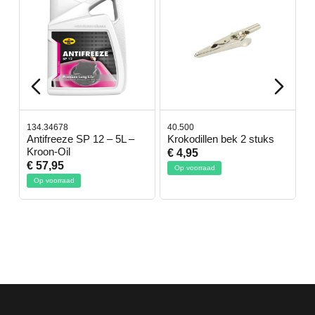
134.34678
40.500
7
-
Antifreeze SP 12 – 5L –
Krokodillen bek 2 stuks
G
Kroon-Oil
€ 4,95
€
€ 57,95
Op voorraad
Op voorraad