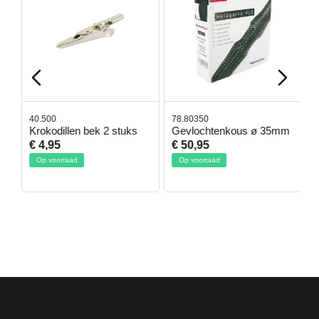
40.500
78.80350
4
Krokodillen bek 2 stuks
Gevlochtenkous ø 35mm
B
D
€ 4,95
€ 50,95
€
Op voorraad
Op voorraad