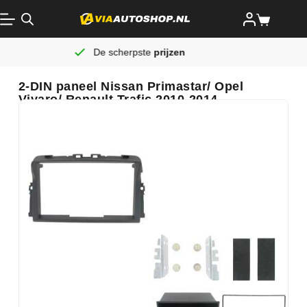
De scherpste
prijzen
Al
2-DIN paneel Nissan Primastar/ Opel
Vivaro/ Renault Trafic 2010-2014