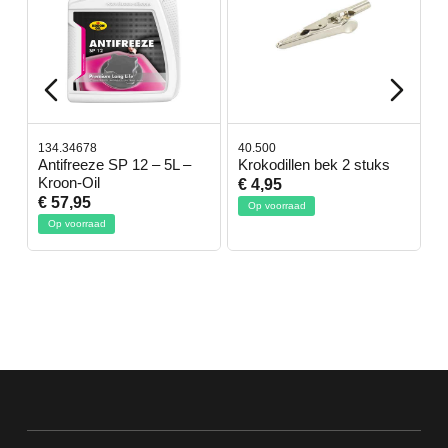
134.34678
40.500
7
-
Antifreeze SP 12 – 5L –
Krokodillen bek 2 stuks
G
Kroon-Oil
€ 4,95
€
€ 57,95
Op voorraad
Op voorraad