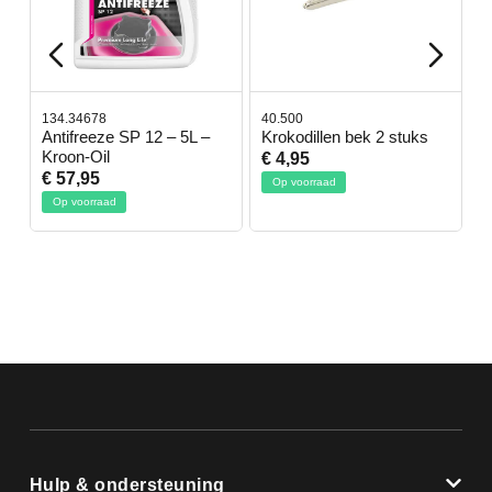
134.34678
40.500
7
-
Antifreeze SP 12 – 5L –
Krokodillen bek 2 stuks
G
Kroon-Oil
€ 4,95
€
€ 57,95
Op voorraad
Op voorraad
Hulp & ondersteuning